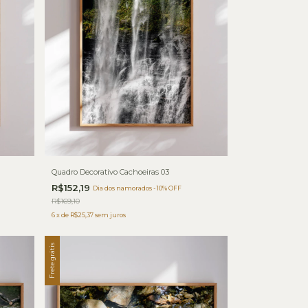
Quadro Decorativo Cachoeiras 03
R$152,19
Dia dos namorados - 10% OFF
R$169,10
6
x
de
R$25,37
sem juros
Frete grátis