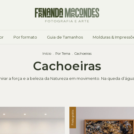
or
Por formato
Guia de Tamanhos
Molduras & Impressõ
Início
.
Por Tema
.
Cachoeiras
Cachoeiras
rar a força e a beleza da Natureza em movimento. Na queda d’água, 
Frete grátis