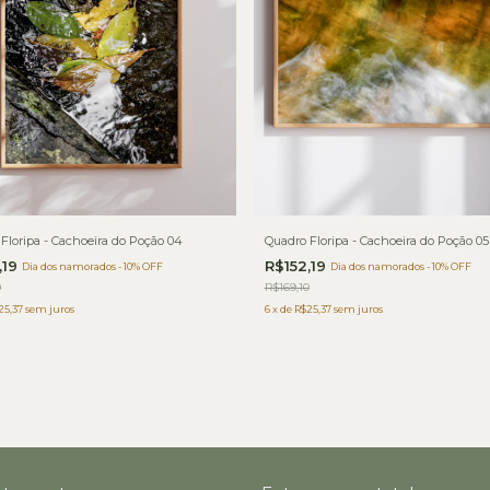
Floripa - Cachoeira do Poção 04
Quadro Floripa - Cachoeira do Poção 05
,19
R$152,19
Dia dos namorados - 10% OFF
Dia dos namorados - 10% OFF
0
R$169,10
25,37
sem juros
6
x
de
R$25,37
sem juros