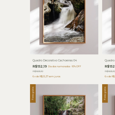
Quadro Decorativo Cachoeiras 04
Quadro 
R$152,19
R$152
Dia dos namorados - 10% OFF
R$169,10
R$169,1
6
x
de
R$25,37
sem juros
6
x
de
R$
Frete grátis
Frete grátis