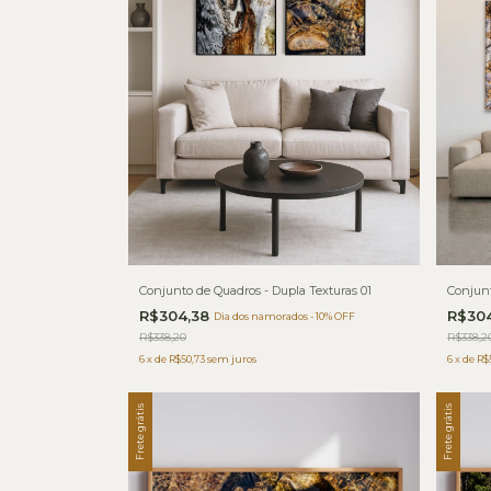
Conjunto de Quadros - Dupla Texturas 01
Conjunt
R$304,38
R$30
Dia dos namorados - 10% OFF
R$338,20
R$338,2
6
x
de
R$50,73
sem juros
6
x
de
R$
Frete grátis
Frete grátis