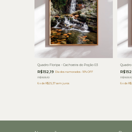
Quadro Floripa - Cachoeira do Poção 03
Quadro 
R$152,19
R$152
Dia dos namorados - 10% OFF
R$169,10
R$169,1
6
x
de
R$25,37
sem juros
6
x
de
R$