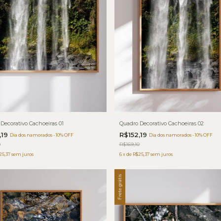
Decorativo Cachoeiras 01
Quadro Decorativo Cachoeiras 02
,19
R$152,19
Dia dos namorados - 10% OFF
Dia dos namorados - 10% OFF
0
R$169,10
25,37
sem juros
6
x
de
R$25,37
sem juros
Frete grátis