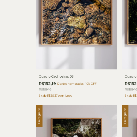
Quadro Cachoeiras 08
Quadro 
R$152,19
R$152
Dia dos namorados - 10% OFF
R$169,10
R$169,1
6
x
de
R$25,37
sem juros
6
x
de
R$
Frete grátis
Frete grátis