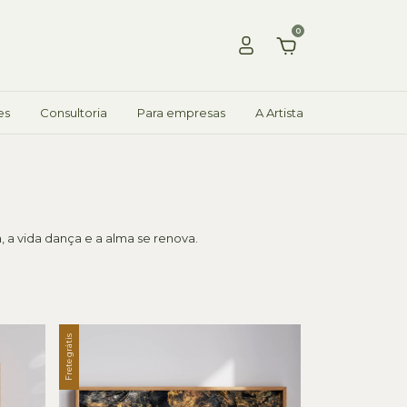
0
es
Consultoria
Para empresas
A Artista
a vida dança e a alma se renova.
Frete grátis