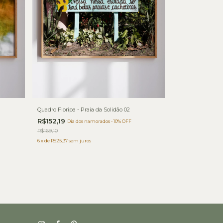
Quadro Floripa - Praia da Solidão 02
R$152,19
Dia dos namorados - 10% OFF
R$169,10
6
x
de
R$25,37
sem juros