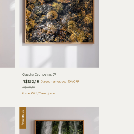
Quadro Cachoeiras 07
R$152,19
Dia dos namorados - 10% OFF
R$169,10
6
x
de
R$25,37
sem juros
Frete grátis