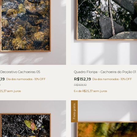
Decorativo Cachoeiras 05
Quadro Floripa - Cachoeira do Poção 01
,19
R$152,19
Dia dos namorados - 10% OFF
Dia dos namorados - 10% OFF
0
R$169,10
25,37
sem juros
6
x
de
R$25,37
sem juros
Frete grátis