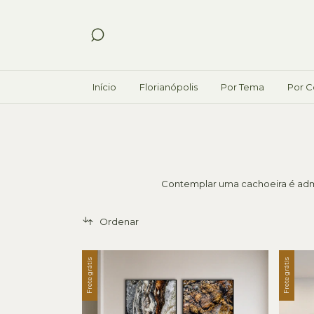
Início
Florianópolis
Por Tema
Por C
Contemplar uma cachoeira é admi
Ordenar
Frete grátis
Frete grátis