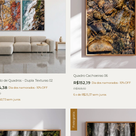
Quadro Cachoeiras 06
o de Quadros - Dupla Texturas 02
R$152,19
Dia dos namorados - 10% OFF
4,38
Dia dos namorados - 10% OFF
R$169,10
0
6
x
de
R$25,37
sem juros
50,73
sem juros
Frete grátis