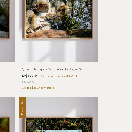
Quadro Floripa - Cachoeira do Poção 02
R$152,19
Dia dos namorados - 10% OFF
R$169,10
6
x
de
R$25,37
sem juros
Frete grátis